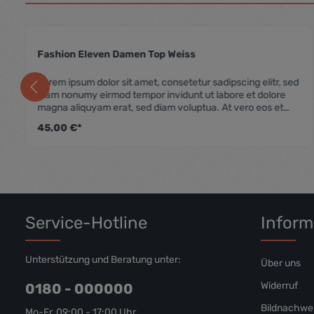
Fashion Eleven Damen Top Weiss
he Bewertung von 4.5 von 5 Sternen
Durchschnittliche
Lorem ipsum dolor sit amet, consetetur sadipscing elitr, sed
diam nonumy eirmod tempor invidunt ut labore et dolore
magna aliquyam erat, sed diam voluptua. At vero eos et
accusam et justo duo dolores et ea rebum. Stet clita kasd
45,00 €*
gubergren, no sea takimata sanctus est Lorem ipsum dolor
sit amet. Lorem ipsum dolor sit amet, consetetur sadipscing
elitr, sed diam nonumy eirmod tempor invidunt ut labore et
dolore magna aliquyam erat, sed diam voluptua. At vero
eos et accusam et justo duo dolores et ea rebum. Stet clita
kasd gubergren, no sea takimata sanctus est Lorem ipsum
dolor sit amet.
Service-Hotline
Inform
Unterstützung und Beratung unter:
Über uns
Widerruf
0180 - 000000
Bildnachwe
Mo-Fr, 09:00 - 17:00 Uhr