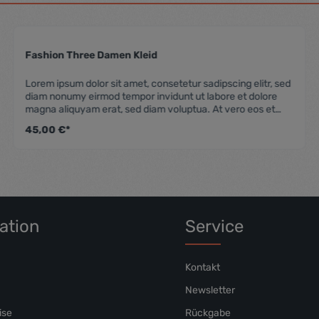
Fashion Three Damen Kleid
 Bewertung von 4.5 von 5 Sternen
Durchschnittliche Be
Lorem ipsum dolor sit amet, consetetur sadipscing elitr, sed
diam nonumy eirmod tempor invidunt ut labore et dolore
magna aliquyam erat, sed diam voluptua. At vero eos et
accusam et justo duo dolores et ea rebum. Stet clita kasd
45,00 €*
gubergren, no sea takimata sanctus est Lorem ipsum dolor
sit amet. Lorem ipsum dolor sit amet, consetetur sadipscing
elitr, sed diam nonumy eirmod tempor invidunt ut labore et
dolore magna aliquyam erat, sed diam voluptua. At vero
eos et accusam et justo duo dolores et ea rebum. Stet clita
kasd gubergren, no sea takimata sanctus est Lorem ipsum
dolor sit amet.
ation
Service
Kontakt
Newsletter
ise
Rückgabe