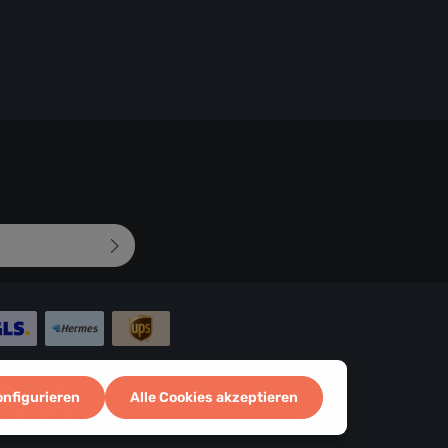
mungen
zur Kenntnis
d bin mit ihnen
 abgebildeten
onfigurieren
Alle Cookies akzeptieren