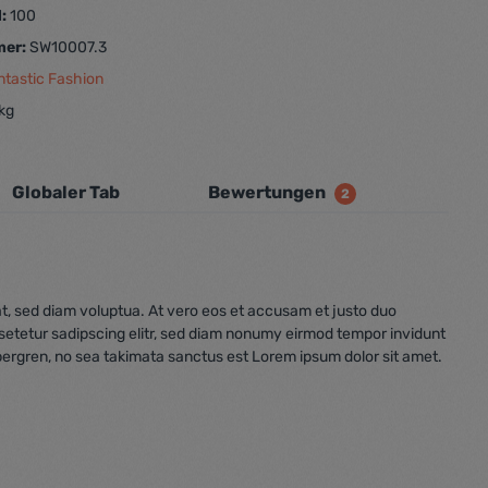
d:
100
mer:
SW10007.3
ntastic Fashion
 kg
Globaler Tab
Bewertungen
2
t, sed diam voluptua. At vero eos et accusam et justo duo
nsetetur sadipscing elitr, sed diam nonumy eirmod tempor invidunt
bergren, no sea takimata sanctus est Lorem ipsum dolor sit amet.