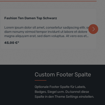
Fashion Ten Damen Top Schwarz
wertung von 5 von 5 Sternen
Durchschnittliche Bewer
Lorem ipsum dolor sit amet, consetetur sadipscing elitr, sed
diam nonumy eirmod tempor invidunt ut labore et dolore
magna aliquyam erat, sed diam voluptua. At vero eos et
accusam et justo duo dolores et ea rebum. Stet clita kasd
45,00 €*
gubergren, no sea takimata sanctus est Lorem ipsum dolor
sit amet. Lorem ipsum dolor sit amet, consetetur sadipscing
elitr, sed diam nonumy eirmod tempor invidunt ut labore et
dolore magna aliquyam erat, sed diam voluptua. At vero
eos et accusam et justo duo dolores et ea rebum. Stet clita
kasd gubergren, no sea takimata sanctus est Lorem ipsum
dolor sit amet.
Custom Footer Spalte
Optionale Footer Spalte für Labels,
Badges, Siegel uvm. Du kannst diese
Spalte in den Theme Settings einstellen.