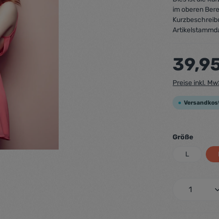
im oberen Bere
Kurzbeschreib
Artikelstammd
39,9
Preise inkl. M
Versandkos
Größe
L