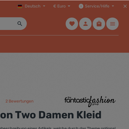
Deutsch
€
Euro
Service/Hilfe
2 Bewertungen
che Bewertung von 5 von 5 Sternen
ion Two Damen Kleid
urzbeschreibung eines Artikels, welche durch das Theme optional