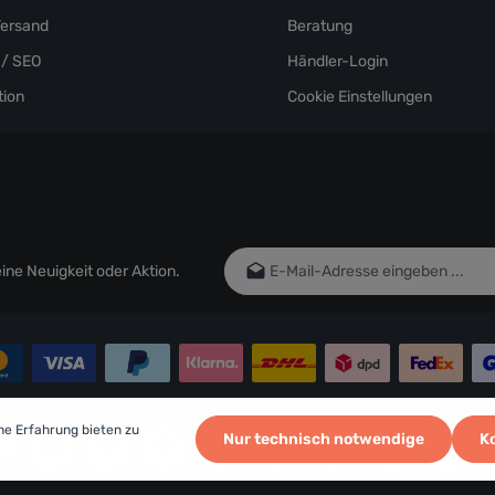
Versand
Beratung
/ SEO
Händler-Login
ion
Cookie Einstellungen
E-Mail-Adresse*
ne Neuigkeit oder Aktion.
Ich habe die
Datenschutzbestim
genommen und die
AGB
gelesen un
einverstanden.
Um weiterzugehen, geben Sie die oben
Zeichen ein*
he Erfahrung bieten zu
Nur technisch notwendige
K