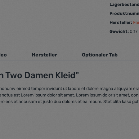
Lagerbestan
Produktnum
Hersteller:
Fa
Gewicht:
0.17
deo
Hersteller
Optionaler Tab
n Two Damen Kleid"
m nonumy eirmod tempor invidunt ut labore et dolore magna aliquyam era
sanctus est Lorem ipsum dolor sit amet. Lorem ipsum dolor sit amet, co
ero eos et accusam et justo duo dolores et ea rebum. Stet clita kasd gu