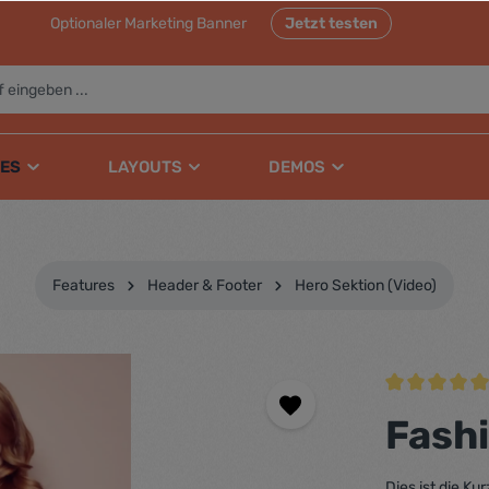
Optionaler Marketing Banner
Jetzt testen
ES
LAYOUTS
DEMOS
Features
Header & Footer
Hero Sektion (Video)
Durchschnittli
Fash
Dies ist die K