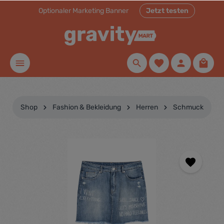
Optionaler Marketing Banner
Jetzt testen
inhalt springen
Shop
Fashion & Bekleidung
Herren
Schmuck