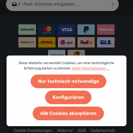
E-Mail-Adresse*
Ich habe die
Datenschutzbestimmungen
zur Kenntnis
genommen und die
AGB
gelesen und bin mit ihnen
einverstanden.
Um weiterzugehen, geben Sie die oben abgebildeten
Zeichen ein*
Diese Website verwendet Cookies, um eine bestmögliche
Erfahrung bieten zu können.
Mehr Informationen ...
Nur technisch notwendige
Konfigurieren
Alle Cookies akzeptieren
* Alle Preise inkl. gesetzl. Mehrwertsteuer zzgl.
Versandkosten
und ggf. Nachnahmegebühren, wenn nicht anders angegeben.
Cookie Einstellungen
Widerruf
AGB
Datenschutz