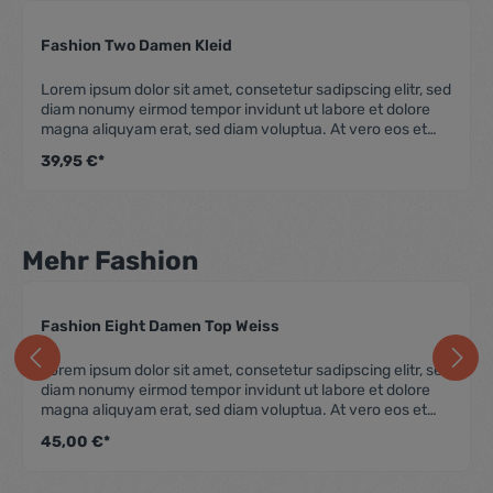
Fashion Two Damen Kleid
Durchschnittliche Be
Lorem ipsum dolor sit amet, consetetur sadipscing elitr, sed
diam nonumy eirmod tempor invidunt ut labore et dolore
magna aliquyam erat, sed diam voluptua. At vero eos et
accusam et justo duo dolores et ea rebum. Stet clita kasd
39,95 €*
gubergren, no sea takimata sanctus est Lorem ipsum dolor
sit amet. Lorem ipsum dolor sit amet, consetetur
sadipscing elitr, sed diam nonumy eirmod tempor invidunt
ut labore et dolore magna aliquyam erat, sed diam
voluptua. At vero eos et accusam et justo duo dolores et
Mehr Fashion
ea rebum. Stet clita kasd gubergren, no sea takimata
sanctus est Lorem ipsum dolor sit amet.
Fashion Eight Damen Top Weiss
 Bewertung von 0 von 5 Sternen
Durchschnittliche Be
Lorem ipsum dolor sit amet, consetetur sadipscing elitr, sed
diam nonumy eirmod tempor invidunt ut labore et dolore
magna aliquyam erat, sed diam voluptua. At vero eos et
accusam et justo duo dolores et ea rebum. Stet clita kasd
45,00 €*
gubergren, no sea takimata sanctus est Lorem ipsum dolor
sit amet. Lorem ipsum dolor sit amet, consetetur
sadipscing elitr, sed diam nonumy eirmod tempor invidunt