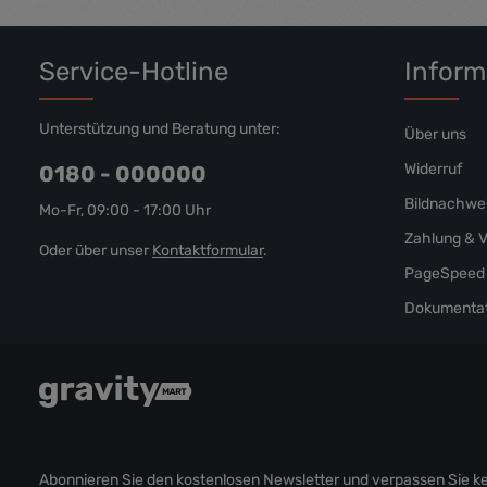
eos et accusam et justo duo dolores et ea rebum. Stet clita
kasd gubergren, no sea takimata sanctus est Lorem ipsum
dolor sit amet.
Service-Hotline
Inform
Unterstützung und Beratung unter:
Über uns
Widerruf
0180 - 000000
Bildnachwe
Mo-Fr, 09:00 - 17:00 Uhr
Zahlung & 
Oder über unser
Kontaktformular
.
PageSpeed 
Dokumentat
Abonnieren Sie den kostenlosen Newsletter und verpassen Sie kei