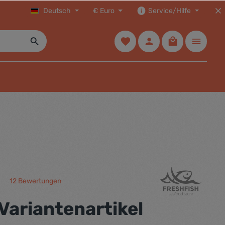
Deutsch
€
Euro
Service/Hilfe
12 Bewertungen
che Bewertung von 5 von 5 Sternen
Variantenartikel