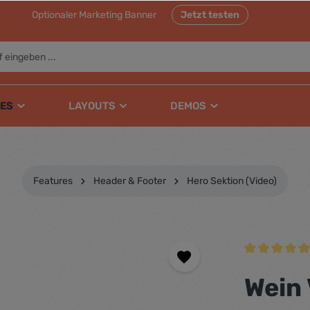
Optionaler Marketing Banner
Jetzt testen
ES
LAYOUTS
DEMOS
Features
Header & Footer
Hero Sektion (Video)
Durchschnittli
Wein 