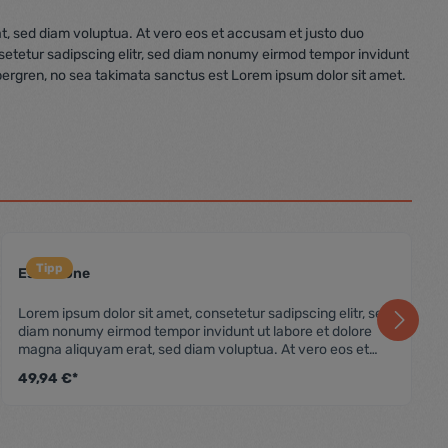
t, sed diam voluptua. At vero eos et accusam et justo duo
nsetetur sadipscing elitr, sed diam nonumy eirmod tempor invidunt
bergren, no sea takimata sanctus est Lorem ipsum dolor sit amet.
Tipp
Essen One
wertung von 4.5 von 5 Sternen
Durchschnittliche Bewer
Lorem ipsum dolor sit amet, consetetur sadipscing elitr, sed
diam nonumy eirmod tempor invidunt ut labore et dolore
magna aliquyam erat, sed diam voluptua. At vero eos et
accusam et justo duo dolores et ea rebum. Stet clita kasd
49,94 €*
gubergren, no sea takimata sanctus est Lorem ipsum dolor
sit amet. Lorem ipsum dolor sit amet, consetetur sadipscing
elitr, sed diam nonumy eirmod tempor invidunt ut labore et
dolore magna aliquyam erat, sed diam voluptua. At vero