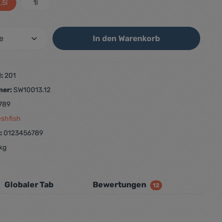
,5l
1l
In den Warenkorb
d:
201
mer:
SW10013.12
789
eshfish
.:
0123456789
 kg
Globaler Tab
Bewertungen
12