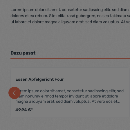
Lorem ipsum dolor sit amet, consetetur sadipscing elitr, sed dia
dolores et ea rebum. Stet clita kasd gubergren, no sea takimata 
ut labore et dolore magna aliquyam erat, sed diam voluptua. At v
Dazu passt
Essen Apfelgericht Four
he Bewertung von 4.5 von 5 Sternen
Durchschnittliche
Lorem ipsum dolor sit amet, consetetur sadipscing elitr, sed
diam nonumy eirmod tempor invidunt ut labore et dolore
magna aliquyam erat, sed diam voluptua. At vero eos et
accusam et justo duo dolores et ea rebum. Stet clita kasd
49,94 €*
gubergren, no sea takimata sanctus est Lorem ipsum dolor
sit amet. Lorem ipsum dolor sit amet, consetetur sadipscing
elitr, sed diam nonumy eirmod tempor invidunt ut labore et
dolore magna aliquyam erat, sed diam voluptua. At vero