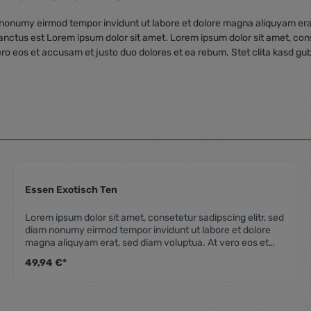
m nonumy eirmod tempor invidunt ut labore et dolore magna aliquyam era
sanctus est Lorem ipsum dolor sit amet. Lorem ipsum dolor sit amet, co
ero eos et accusam et justo duo dolores et ea rebum. Stet clita kasd gu
Essen Exotisch Ten
 Bewertung von 5 von 5 Sternen
Durchschnittliche Be
Lorem ipsum dolor sit amet, consetetur sadipscing elitr, sed
diam nonumy eirmod tempor invidunt ut labore et dolore
magna aliquyam erat, sed diam voluptua. At vero eos et
accusam et justo duo dolores et ea rebum. Stet clita kasd
49,94 €*
gubergren, no sea takimata sanctus est Lorem ipsum dolor
sit amet. Lorem ipsum dolor sit amet, consetetur sadipscing
elitr, sed diam nonumy eirmod tempor invidunt ut labore et
dolore magna aliquyam erat, sed diam voluptua. At vero