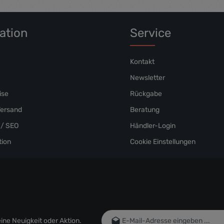
eos et accusam et justo duo dolores et ea rebum. Stet clita
kasd gubergren, no sea takimata sanctus est Lorem ipsum
dolor sit amet.
ation
Service
Kontakt
Newsletter
ise
Rückgabe
Versand
Beratung
/ SEO
Händler-Login
ion
Cookie Einstellungen
E-Mail-Adresse*
ne Neuigkeit oder Aktion.