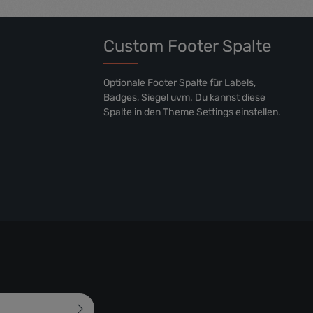
eos et accusam et justo duo dolores et ea rebum. Stet clita
kasd gubergren, no sea takimata sanctus est Lorem ipsum
dolor sit amet.
Custom Footer Spalte
Optionale Footer Spalte für Labels,
Badges, Siegel uvm. Du kannst diese
Spalte in den Theme Settings einstellen.