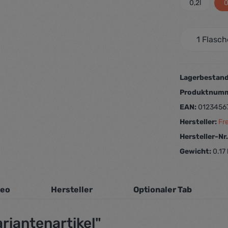
0,2l
0
Lagerbestan
Produktnum
EAN:
0123456
Hersteller:
Fr
Hersteller-Nr
Gewicht:
0.17
deo
Hersteller
Optionaler Tab
riantenartikel"