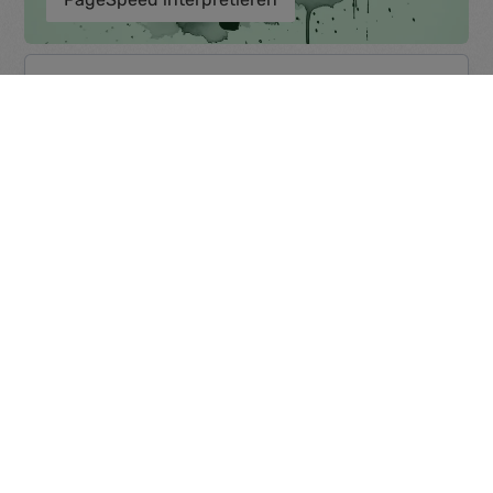
Bitte beachte:
Die individuelle Wertung deines
Shops bei PageSpeed Insights hängt von
vielen
Faktoren ab. Dazu gehört zum Beispiel die
Dateigröße deiner Ressourcen, die allgemeine
Länge deiner Inhalte und die Anzahl an
verwendeten Elementen. Auch kann es passieren,
dass überflüssiger Quellcode durch Drittanbieter
Erweiterungen zu einer schlechteren Wertung
führt.
Gut zu wissen:
Meist ist es nicht Zielführend, um
jeden einzelnen Wertungspunkt zu kämpfen. Es ist
aber sinnvoll, sich zu informieren, an welchen
Stellen der Pagespeed tatsächlich merklich