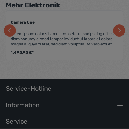
Mehr Elektronik
Camera One
 Bewertung von 0 von 5 Sternen
Durchschnittliche Be
Lorem ipsum dolor sit amet, consetetur sadipscing elitr, sed
diam nonumy eirmod tempor invidunt ut labore et dolore
magna aliquyam erat, sed diam voluptua. At vero eos et
accusam et justo duo dolores et ea rebum. Stet clita kasd
1.495,95 €*
gubergren, no sea takimata sanctus est Lorem ipsum dolor
sit amet. Lorem ipsum dolor sit amet, consetetur
sadipscing elitr, sed diam nonumy eirmod tempor invidunt
ut labore et dolore magna aliquyam erat, sed diam
voluptua. At vero eos et accusam et justo duo dolores et
ea rebum. Stet clita kasd gubergren, no sea takimata
sanctus est Lorem ipsum dolor sit amet.
Service-Hotline
Information
Service