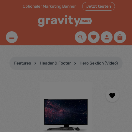
Optionaler Marketing Banner
Jetzt testen
inhalt springen
Features
Header & Footer
Hero Sektion (Video)