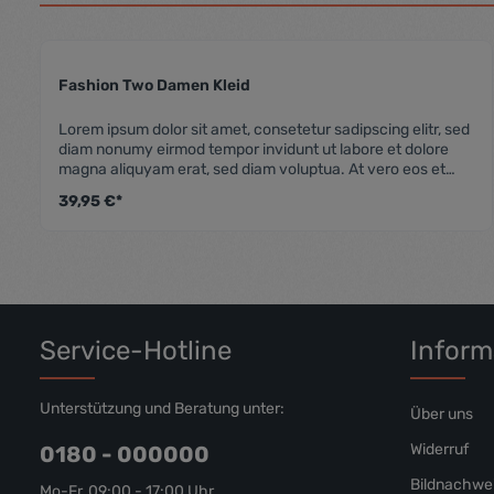
Fashion Two Damen Kleid
Durchschnittliche
Lorem ipsum dolor sit amet, consetetur sadipscing elitr, sed
diam nonumy eirmod tempor invidunt ut labore et dolore
magna aliquyam erat, sed diam voluptua. At vero eos et
accusam et justo duo dolores et ea rebum. Stet clita kasd
39,95 €*
gubergren, no sea takimata sanctus est Lorem ipsum dolor
sit amet. Lorem ipsum dolor sit amet, consetetur sadipscing
elitr, sed diam nonumy eirmod tempor invidunt ut labore et
dolore magna aliquyam erat, sed diam voluptua. At vero
eos et accusam et justo duo dolores et ea rebum. Stet clita
kasd gubergren, no sea takimata sanctus est Lorem ipsum
dolor sit amet.
Service-Hotline
Inform
Unterstützung und Beratung unter:
Über uns
Widerruf
0180 - 000000
Bildnachwe
Mo-Fr, 09:00 - 17:00 Uhr