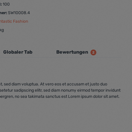
d:
100
mer:
SW10008.4
ntastic Fashion
 kg
Globaler Tab
Bewertungen
2
t, sed diam voluptua. At vero eos et accusam et justo duo
nsetetur sadipscing elitr, sed diam nonumy eirmod tempor invidunt
bergren, no sea takimata sanctus est Lorem ipsum dolor sit amet.