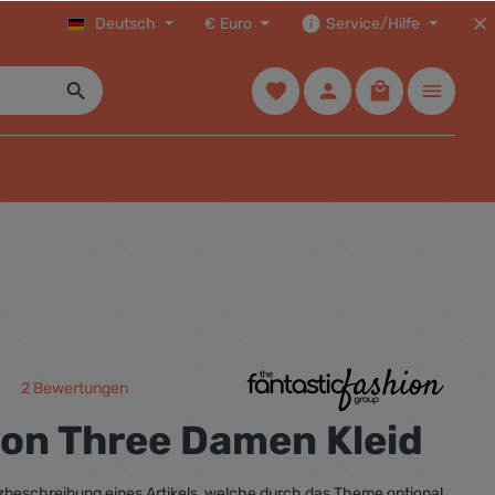
Deutsch
€
Euro
Service/Hilfe
2 Bewertungen
che Bewertung von 5 von 5 Sternen
ion Three Damen Kleid
urzbeschreibung eines Artikels, welche durch das Theme optional