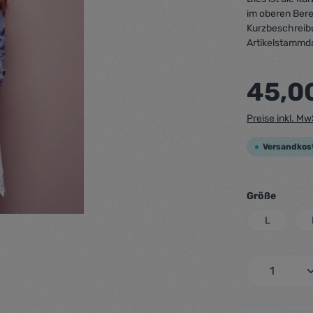
im oberen Bere
Kurzbeschreib
Artikelstammd
45,0
Preise inkl. M
Versandkos
Größe
L