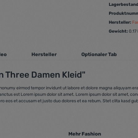
Lagerbestan
Produktnum
Hersteller:
Fa
Gewicht:
0.17
deo
Hersteller
Optionaler Tab
n Three Damen Kleid"
m nonumy eirmod tempor invidunt ut labore et dolore magna aliquyam era
sanctus est Lorem ipsum dolor sit amet. Lorem ipsum dolor sit amet, co
ero eos et accusam et justo duo dolores et ea rebum. Stet clita kasd gu
Mehr Fashion