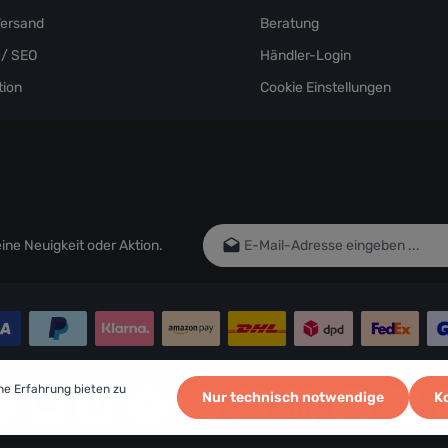
Versand
Beratung
/ SEO
Händler-Login
ion
Cookie Einstellungen
E-Mail-Adresse*
ne Neuigkeit oder Aktion.
Ich habe die
Datenschutzbestim
genommen und die
AGB
gelesen un
einverstanden.
Um weiterzugehen, geben Sie die oben
Zeichen ein*
he Erfahrung bieten zu
Nur technisch notwendige
K