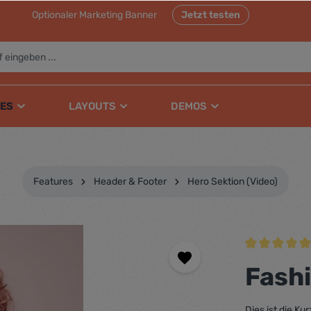
Optionaler Marketing Banner
Jetzt testen
ES
LAYOUTS
DEMOS
Features
Header & Footer
Hero Sektion (Video)
Durchschnittli
Fash
Dies ist die K