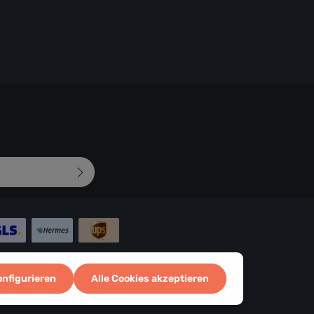
mungen
zur Kenntnis
d bin mit ihnen
 abgebildeten
onfigurieren
Alle Cookies akzeptieren