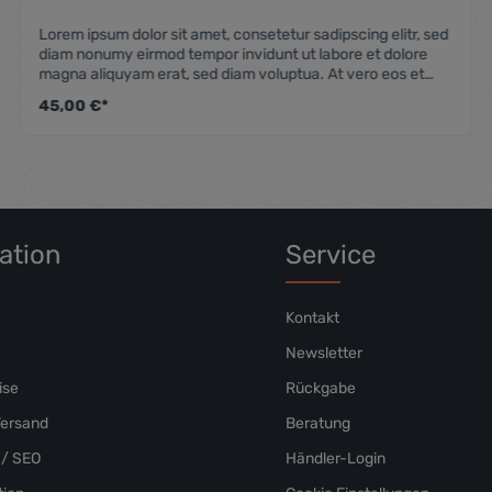
 Bewertung von 5 von 5 Sternen
Durchschnittliche Be
Lorem ipsum dolor sit amet, consetetur sadipscing elitr, sed
diam nonumy eirmod tempor invidunt ut labore et dolore
magna aliquyam erat, sed diam voluptua. At vero eos et
accusam et justo duo dolores et ea rebum. Stet clita kasd
45,00 €*
gubergren, no sea takimata sanctus est Lorem ipsum dolor
sit amet. Lorem ipsum dolor sit amet, consetetur sadipscing
elitr, sed diam nonumy eirmod tempor invidunt ut labore et
dolore magna aliquyam erat, sed diam voluptua. At vero
eos et accusam et justo duo dolores et ea rebum. Stet clita
kasd gubergren, no sea takimata sanctus est Lorem ipsum
dolor sit amet.
ation
Service
Kontakt
Newsletter
ise
Rückgabe
Versand
Beratung
/ SEO
Händler-Login