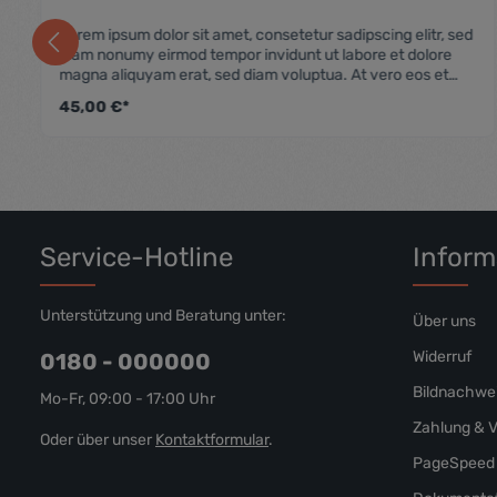
he Bewertung von 4.5 von 5 Sternen
Durchschnittliche
Lorem ipsum dolor sit amet, consetetur sadipscing elitr, sed
diam nonumy eirmod tempor invidunt ut labore et dolore
magna aliquyam erat, sed diam voluptua. At vero eos et
accusam et justo duo dolores et ea rebum. Stet clita kasd
45,00 €*
gubergren, no sea takimata sanctus est Lorem ipsum dolor
sit amet. Lorem ipsum dolor sit amet, consetetur sadipscing
elitr, sed diam nonumy eirmod tempor invidunt ut labore et
dolore magna aliquyam erat, sed diam voluptua. At vero
eos et accusam et justo duo dolores et ea rebum. Stet clita
kasd gubergren, no sea takimata sanctus est Lorem ipsum
dolor sit amet.
Service-Hotline
Inform
Unterstützung und Beratung unter:
Über uns
Widerruf
0180 - 000000
Bildnachwe
Mo-Fr, 09:00 - 17:00 Uhr
Zahlung & 
Oder über unser
Kontaktformular
.
PageSpeed 