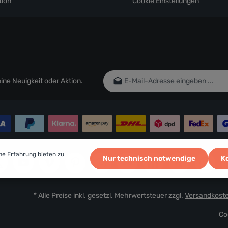
ion
Cookie Einstellungen
E-Mail-Adresse*
ne Neuigkeit oder Aktion.
Ich habe die
Datenschutzbestim
genommen und die
AGB
gelesen un
einverstanden.
Um weiterzugehen, geben Sie die oben
Zeichen ein*
he Erfahrung bieten zu
Nur technisch notwendige
K
* Alle Preise inkl. gesetzl. Mehrwertsteuer zzgl.
Versandkost
Co