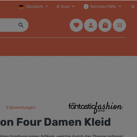
Deutsch
€
Euro
Service/Hilfe
2 Bewertungen
che Bewertung von 5 von 5 Sternen
ion Four Damen Kleid
urzbeschreibung eines Artikels, welche durch das Theme optional