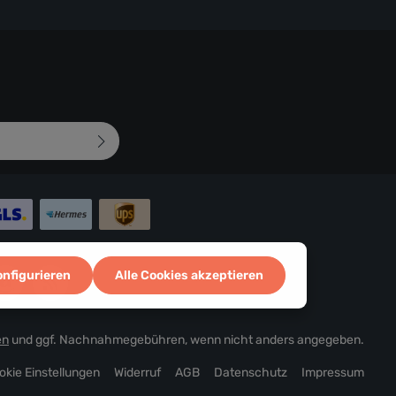
mungen
zur Kenntnis
d bin mit ihnen
 abgebildeten
onfigurieren
Alle Cookies akzeptieren
en
und ggf. Nachnahmegebühren, wenn nicht anders angegeben.
okie Einstellungen
Widerruf
AGB
Datenschutz
Impressum