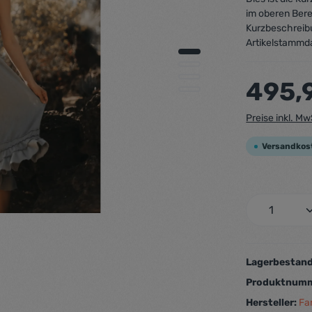
im oberen Bere
Kurzbeschreib
Artikelstammd
495,
Preise inkl. M
Versandkos
Lagerbestan
Produktnum
Hersteller:
Fa