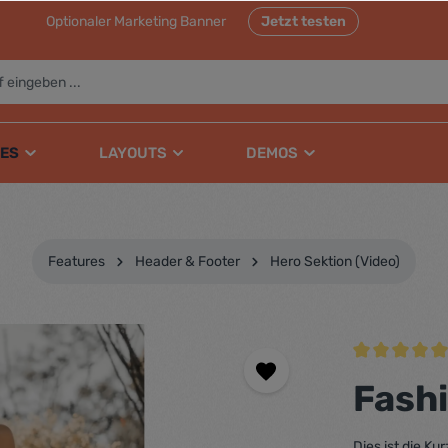
Optionaler Marketing Banner
Jetzt testen
ES
LAYOUTS
DEMOS
Features
Header & Footer
Hero Sektion (Video)
Durchschnittli
Fash
Dies ist die K