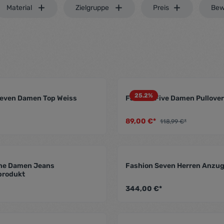
Material
Zielgruppe
Preis
Bew
25.2
%
leven Damen Top Weiss
Fashion Five Damen Pullover
.5 von 5 Sternen
Durchschnittliche Bewertung von 4.5 von 5 Sternen
Durc
89,00 €*
118,99 €*
ne Damen Jeans
Fashion Seven Herren Anzu
.5 von 5 Sternen
Durchschnittliche Bewertung von 5 von 5 Sternen
Durc
produkt
344,00 €*