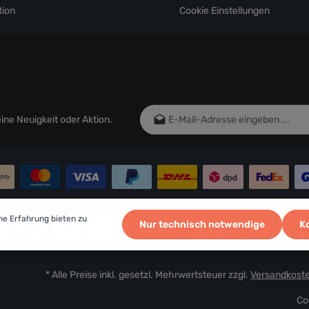
ion
Cookie Einstellungen
E-Mail-Adresse*
ne Neuigkeit oder Aktion.
Ich habe die
Datenschutzbestim
genommen und die
AGB
gelesen un
einverstanden.
Um weiterzugehen, geben Sie die oben
Zeichen ein*
he Erfahrung bieten zu
Nur technisch notwendige
K
* Alle Preise inkl. gesetzl. Mehrwertsteuer zzgl.
Versandkost
Co