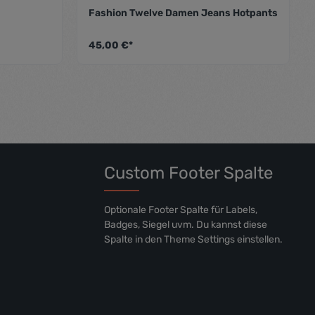
Fashion Twelve Damen Jeans Hotpants
hschnittliche Bewertung von 5 von 5 Sternen
Durchschnittliche Bewer
45,00 €*
Custom Footer Spalte
Optionale Footer Spalte für Labels,
Badges, Siegel uvm. Du kannst diese
Spalte in den Theme Settings einstellen.