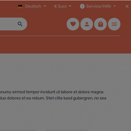
Deutsch
€
Euro
Service/Hilfe
 nonumy eirmod tempor invidunt ut labore et dolore magna
duo dolores et ea rebum. Stet clita kasd gubergren, no sea