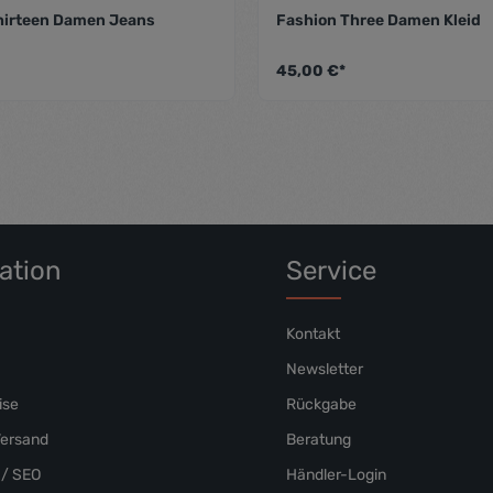
hirteen Damen Jeans
Fashion Three Damen Kleid
 von 5 Sternen
Durchschnittliche Bewertung von 5 von 5 Sternen
Durc
45,00 €*
ation
Service
Kontakt
Newsletter
ise
Rückgabe
Versand
Beratung
/ SEO
Händler-Login