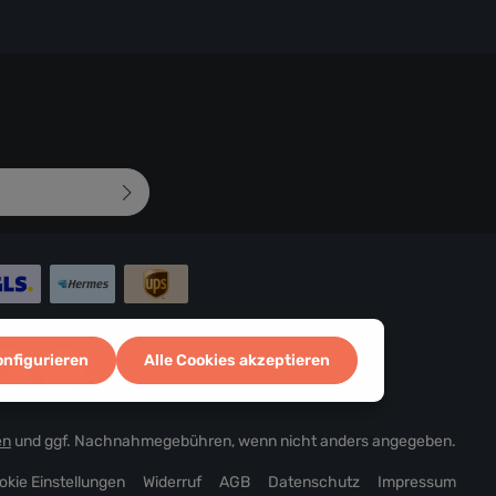
mungen
zur Kenntnis
d bin mit ihnen
 abgebildeten
onfigurieren
Alle Cookies akzeptieren
en
und ggf. Nachnahmegebühren, wenn nicht anders angegeben.
okie Einstellungen
Widerruf
AGB
Datenschutz
Impressum