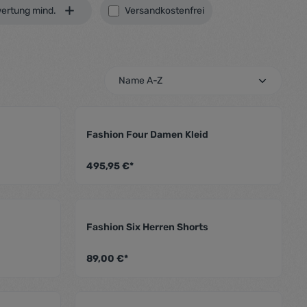
Filter hinzufügen: Versandkostenfrei
ertung mind.
Versandkostenfrei
Fashion Four Damen Kleid
hschnittliche Bewertung von 4.5 von 5 Sternen
Durchschnittliche Bewer
495,95 €*
g
Fashion Six Herren Shorts
hschnittliche Bewertung von 5 von 5 Sternen
Durchschnittliche Bewer
89,00 €*