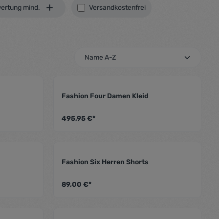
Filter hinzufügen: Versandkostenfrei
ertung mind.
Versandkostenfrei
Fashion Four Damen Kleid
hschnittliche Bewertung von 4.5 von 5 Sternen
Durchschnittliche Bewer
495,95 €*
g
Fashion Six Herren Shorts
hschnittliche Bewertung von 5 von 5 Sternen
Durchschnittliche Bewer
89,00 €*