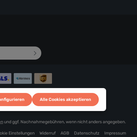
mungen
zur Kenntnis
d bin mit ihnen
 abgebildeten
onfigurieren
Alle Cookies akzeptieren
en
und ggf. Nachnahmegebühren, wenn nicht anders angegeben.
okie Einstellungen
Widerruf
AGB
Datenschutz
Impressum