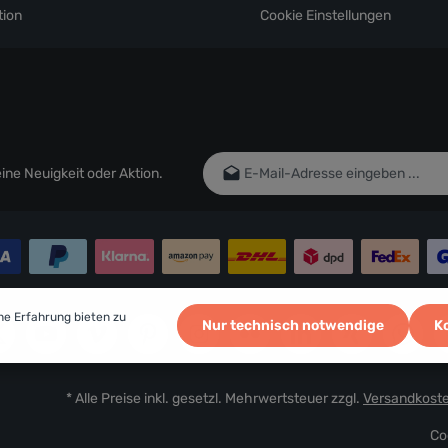
ion
Cookie Einstellungen
E-Mail-Adresse*
ne Neuigkeit oder Aktion.
Ich habe die
Datenschutzbestim
genommen und die
AGB
gelesen un
einverstanden.
Um weiterzugehen, geben Sie die oben
Zeichen ein*
he Erfahrung bieten zu
Nur technisch notwendige
K
* Alle Preise inkl. gesetzl. Mehrwertsteuer zzgl.
Versandkost
Co