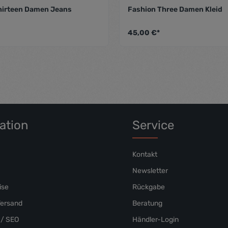
hirteen Damen Jeans
Fashion Three Damen Kleid
 von 5 Sternen
Durchschnittliche Bewertung von 5 von 5 Sternen
Durc
45,00 €*
ation
Service
Kontakt
Newsletter
ise
Rückgabe
Versand
Beratung
/ SEO
Händler-Login