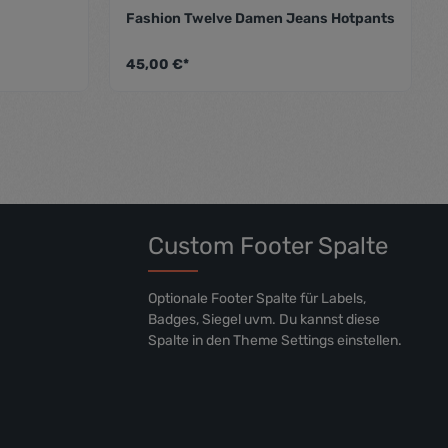
Fashion Twelve Damen Jeans Hotpants
hschnittliche Bewertung von 5 von 5 Sternen
Durchschnittliche Bewer
45,00 €*
Custom Footer Spalte
Optionale Footer Spalte für Labels,
Badges, Siegel uvm. Du kannst diese
Spalte in den Theme Settings einstellen.