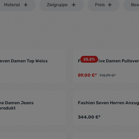
Material
Zielgruppe
Preis
Bew
25.2
%
leven Damen Top Weiss
Fashion Five Damen Pullover
.5 von 5 Sternen
Durchschnittliche Bewertung von 4.5 von 5 Sternen
Durc
89,00 €*
118,99 €*
ne Damen Jeans
Fashion Seven Herren Anzu
.5 von 5 Sternen
Durchschnittliche Bewertung von 5 von 5 Sternen
Durc
produkt
344,00 €*