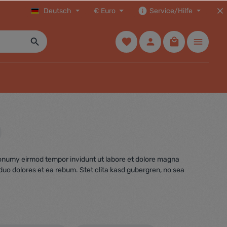
Deutsch
€
Euro
Service/Hilfe
 nonumy eirmod tempor invidunt ut labore et dolore magna
duo dolores et ea rebum. Stet clita kasd gubergren, no sea