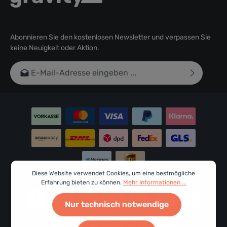
Abonnieren Sie den kostenlosen Newsletter und verpassen Sie
keine Neuigkeit oder Aktion.
E-Mail-Adresse*
Ich habe die
Datenschutzbestimmungen
zur Kenntnis
genommen und die
AGB
gelesen und bin mit ihnen
einverstanden.
Um weiterzugehen, geben Sie die oben abgebildeten
Zeichen ein*
Diese Website verwendet Cookies, um eine bestmögliche
Erfahrung bieten zu können.
Mehr Informationen ...
Nur technisch notwendige