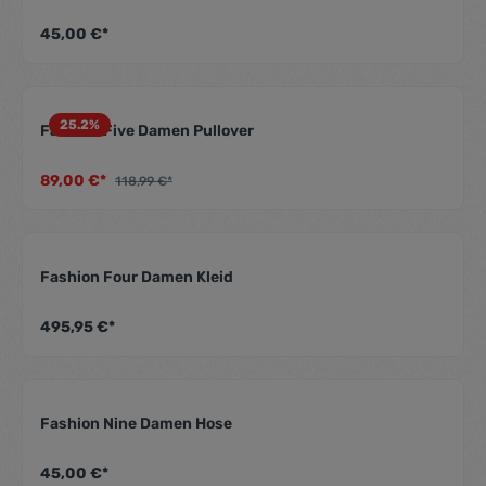
Durchschnittliche Be
45,00 €*
25.2
%
Fashion Five Damen Pullover
Durchschnittliche Be
89,00 €*
118,99 €*
Fashion Four Damen Kleid
Durchschnittliche Be
495,95 €*
Fashion Nine Damen Hose
Durchschnittliche Be
45,00 €*