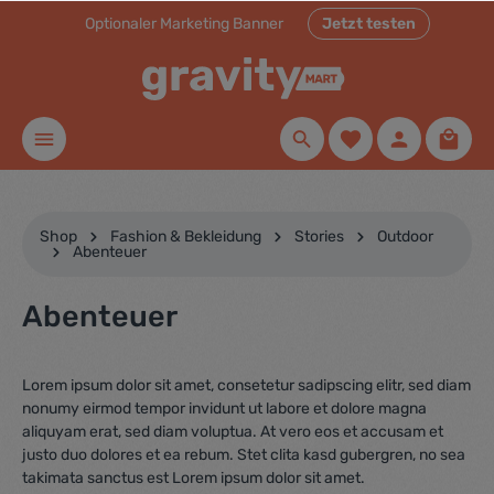
Optionaler Marketing Banner
Jetzt testen
inhalt springen
Shop
Fashion & Bekleidung
Stories
Outdoor
Abenteuer
Abenteuer
Lorem ipsum dolor sit amet, consetetur sadipscing elitr, sed diam
nonumy eirmod tempor invidunt ut labore et dolore magna
aliquyam erat, sed diam voluptua. At vero eos et accusam et
justo duo dolores et ea rebum. Stet clita kasd gubergren, no sea
takimata sanctus est Lorem ipsum dolor sit amet.