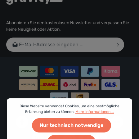
Abonnieren Sie den kostenlosen Newsletter und verpassen Sie
keine Neuigkeit oder Aktion.
E-Mail-Adresse*
Ich habe die
Datenschutzbestimmungen
zur Kenntnis
genommen und die
AGB
gelesen und bin mit ihnen
einverstanden.
Um weiterzugehen, geben Sie die oben abgebildeten
Zeichen ein*
Diese Website verwendet Cookies, um eine bestmögliche
Erfahrung bieten zu können.
Mehr Informationen ...
Nur technisch notwendige