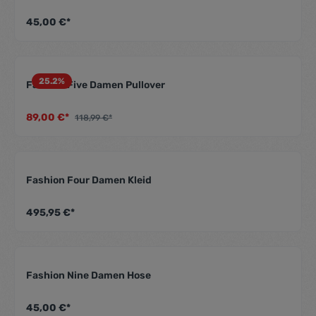
Durchschnittliche Be
45,00 €*
25.2
%
Fashion Five Damen Pullover
Durchschnittliche Be
89,00 €*
118,99 €*
Fashion Four Damen Kleid
Durchschnittliche Be
495,95 €*
Fashion Nine Damen Hose
Durchschnittliche Be
45,00 €*