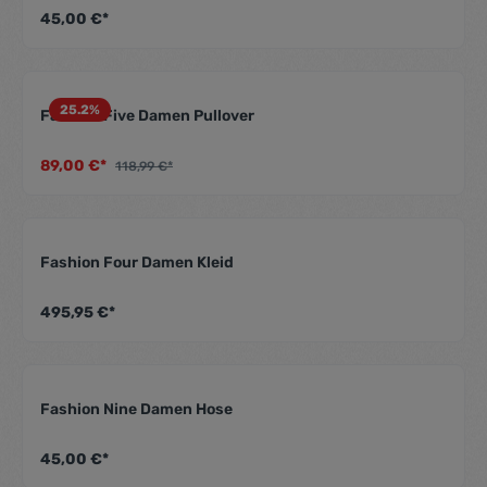
45,00 €*
25.2
%
Fashion Five Damen Pullover
Durchschnittliche Be
89,00 €*
118,99 €*
Fashion Four Damen Kleid
Durchschnittliche Be
495,95 €*
Fashion Nine Damen Hose
Durchschnittliche Be
45,00 €*