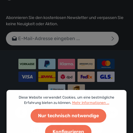
Abonnieren Sie den kostenlosen Newsletter und verpassen Sie
keine Neuigkeit oder Aktion.
E-Mail-Adresse*
Ich habe die
Datenschutzbestimmungen
zur Kenntnis
genommen und die
AGB
gelesen und bin mit ihnen
einverstanden.
Um weiterzugehen, geben Sie die oben abgebildeten
Zeichen ein*
Diese Website verwendet Cookies, um eine bestmögliche
Erfahrung bieten zu können.
Mehr Informationen ...
Nur technisch notwendige
Konfigurieren