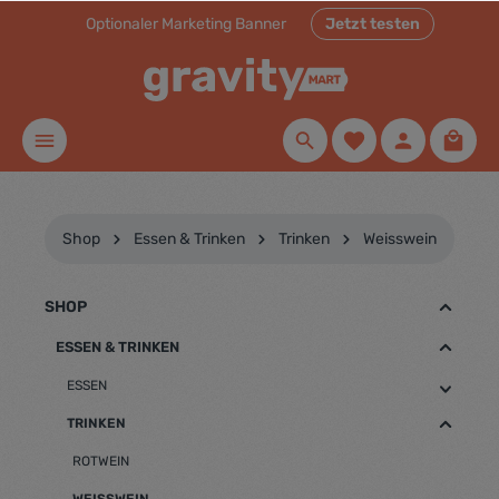
Optionaler Marketing Banner
Jetzt testen
inhalt springen
Shop
Essen & Trinken
Trinken
Weisswein
SHOP
ESSEN & TRINKEN
ESSEN
TRINKEN
ROTWEIN