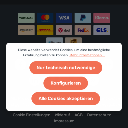
Ich habe die
Datenschutzbestimmungen
zur Kenntnis
genommen und die
AGB
gelesen und bin mit ihnen
einverstanden.
Um weiterzugehen, geben Sie die oben abgebildeten
Zeichen ein*
Diese Website verwendet Cookies, um eine bestmögliche
Erfahrung bieten zu können.
Mehr Informationen ...
Nur technisch notwendige
Konfigurieren
Alle Cookies akzeptieren
* Alle Preise inkl. gesetzl. Mehrwertsteuer zzgl.
Versandkosten
und ggf. Nachnahmegebühren, wenn nicht anders angegeben.
Cookie Einstellungen
Widerruf
AGB
Datenschutz
Impressum