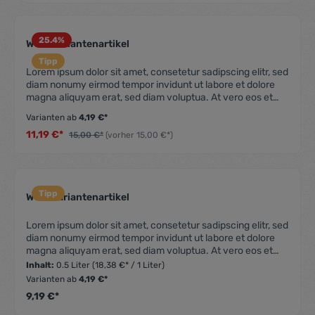
25.4
%
Wein Variantenartikel
Durchschnittliche Be
Tipp
Lorem ipsum dolor sit amet, consetetur sadipscing elitr, sed
diam nonumy eirmod tempor invidunt ut labore et dolore
magna aliquyam erat, sed diam voluptua. At vero eos et
accusam et justo duo dolores et ea rebum. Stet clita kasd
Varianten ab
4,19 €*
gubergren, no sea takimata sanctus est Lorem ipsum dolor
11,19 €*
sit amet. Lorem ipsum dolor sit amet, consetetur
15,00 €*
(vorher 15,00 €*)
sadipscing elitr, sed diam nonumy eirmod tempor invidunt
ut labore et dolore magna aliquyam erat, sed diam
voluptua. At vero eos et accusam et justo duo dolores et
ea rebum. Stet clita kasd gubergren, no sea takimata
Tipp
Wein Variantenartikel
sanctus est Lorem ipsum dolor sit amet.
Durchschnittliche Be
Lorem ipsum dolor sit amet, consetetur sadipscing elitr, sed
diam nonumy eirmod tempor invidunt ut labore et dolore
magna aliquyam erat, sed diam voluptua. At vero eos et
accusam et justo duo dolores et ea rebum. Stet clita kasd
Inhalt:
0.5 Liter
(18,38 €* / 1 Liter)
gubergren, no sea takimata sanctus est Lorem ipsum dolor
Varianten ab
4,19 €*
sit amet. Lorem ipsum dolor sit amet, consetetur
9,19 €*
sadipscing elitr, sed diam nonumy eirmod tempor invidunt
ut labore et dolore magna aliquyam erat, sed diam