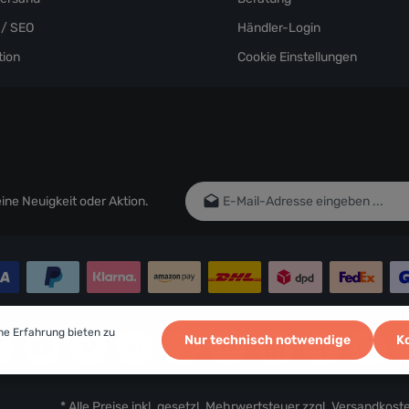
/ SEO
Händler-Login
ion
Cookie Einstellungen
E-Mail-Adresse*
ne Neuigkeit oder Aktion.
Ich habe die
Datenschutzbestim
genommen und die
AGB
gelesen un
einverstanden.
Um weiterzugehen, geben Sie die oben
Zeichen ein*
he Erfahrung bieten zu
Nur technisch notwendige
K
* Alle Preise inkl. gesetzl. Mehrwertsteuer zzgl.
Versandkost