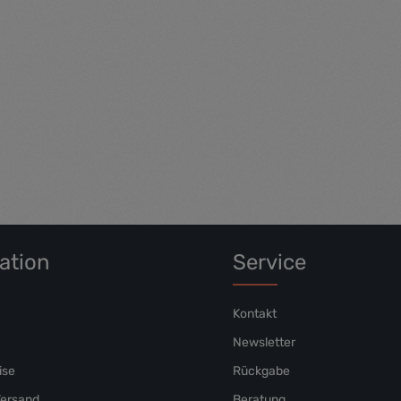
t vero eos et accusam et justo
voluptua. At vero eos et accusa
et ea rebum. Stet clita kasd
duo dolores et ea rebum. Stet cl
no sea takimata sanctus est
gubergren, no sea takimata san
 dolor sit amet.
Lorem ipsum dolor sit amet.
ation
Service
Kontakt
Newsletter
ise
Rückgabe
Versand
Beratung