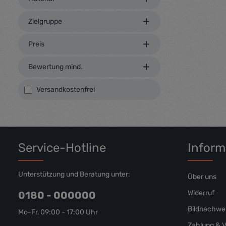
voluptua. A
duo dolores 
Zielgruppe
gubergren, 
Lorem ipsum
Preis
Bewertung mind.
Filter hinzufügen: Versandkostenfrei
Versandkostenfrei
Service-Hotline
Inform
Unterstützung und Beratung unter:
Über uns
Widerruf
0180 - 000000
Bildnachwe
Mo-Fr, 09:00 - 17:00 Uhr
Zahlung & 