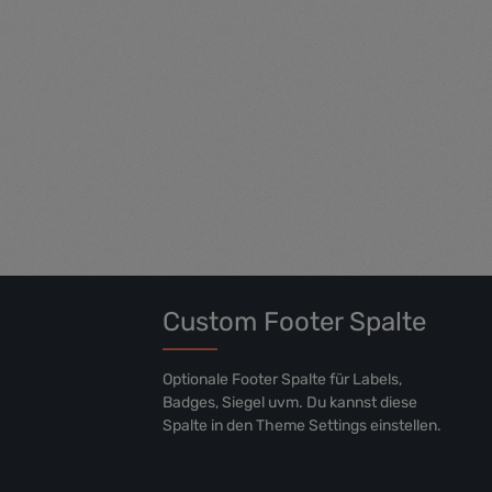
m et justo
voluptua. At vero eos et accusam et justo
ita kasd
duo dolores et ea rebum. Stet clita kasd
ctus est
gubergren, no sea takimata sanctus est
Lorem ipsum dolor sit amet.
Custom Footer Spalte
Optionale Footer Spalte für Labels,
Badges, Siegel uvm. Du kannst diese
Spalte in den Theme Settings einstellen.