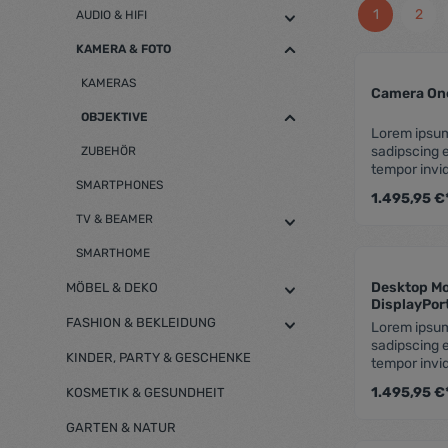
1
2
AUDIO & HIFI
KAMERA & FOTO
KAMERAS
Camera On
OBJEKTIVE
Lorem ipsum
sadipscing 
ZUBEHÖR
tempor invi
SMARTPHONES
aliquyam era
1.495,95 €
eos et accu
TV & BEAMER
rebum. Stet 
takimata sa
SMARTHOME
sit amet. Lo
consetetur s
Desktop Mo
MÖBEL & DEKO
nonumy eirm
DisplayPort
et dolore m
FASHION & BEKLEIDUNG
Lorem ipsum
voluptua. A
sadipscing 
duo dolores 
KINDER, PARTY & GESCHENKE
tempor invi
gubergren, 
aliquyam era
Lorem ipsum
1.495,95 €
KOSMETIK & GESUNDHEIT
eos et accu
rebum. Stet 
GARTEN & NATUR
takimata sa