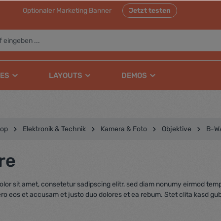
Optionaler Marketing Banner
Jetzt testen
ES
LAYOUTS
DEMOS
op
Elektronik & Technik
Kamera & Foto
Objektive
B-W
re
lor sit amet, consetetur sadipscing elitr, sed diam nonumy eirmod temp
ero eos et accusam et justo duo dolores et ea rebum. Stet clita kasd gu