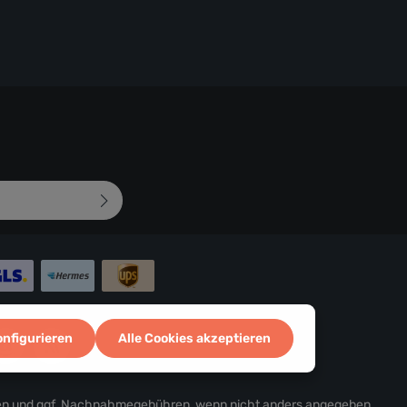
mungen
zur Kenntnis
d bin mit ihnen
 abgebildeten
onfigurieren
Alle Cookies akzeptieren
en
und ggf. Nachnahmegebühren, wenn nicht anders angegeben.