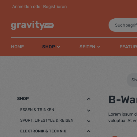
Anmelden
oder
Registrieren
inhalt springen
HOME
SHOP
SEITEN
FEATUR
Sh
B-Wa
SHOP
ESSEN & TRINKEN
Lorem ipsum do
SPORT, LIFESTYLE & REISEN
voluptua. At v
ELEKTRONIK & TECHNIK