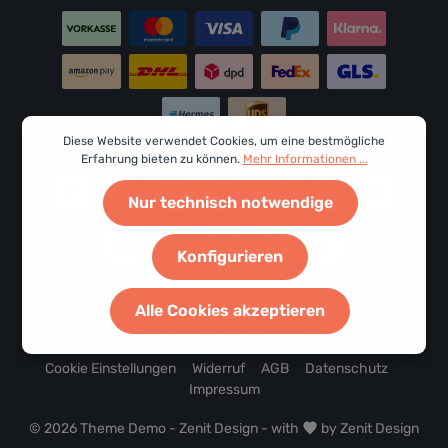
genommen und die
AGB
gelesen und bin mit ihnen
einverstanden.
Um weiterzugehen, geben Sie die oben abgebildeten
Zeichen ein*
Diese Website verwendet Cookies, um eine bestmögliche
Erfahrung bieten zu können.
Mehr Informationen ...
Nur technisch notwendige
Konfigurieren
Alle Cookies akzeptieren
* Alle Preise inkl. gesetzl. Mehrwertsteuer zzgl.
Versandkosten
und ggf. Nachnahmegebühren, wenn nicht anders angegeben.
Cookie Einstellungen
Widerruf
AGB
Datenschutz
Impressum
© 2026 Theme Demo - Zenit Design - with
by
Zenit Design