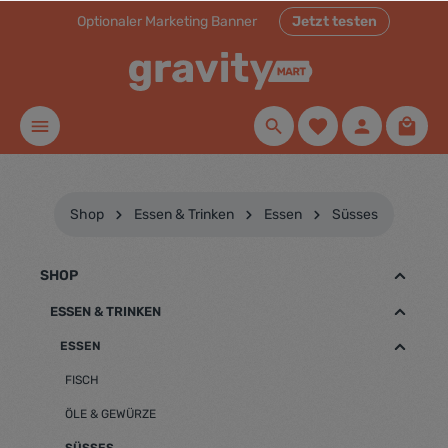
Optionaler Marketing Banner
Jetzt testen
inhalt springen
Shop
Essen & Trinken
Essen
Süsses
SHOP
ESSEN & TRINKEN
ESSEN
FISCH
ÖLE & GEWÜRZE