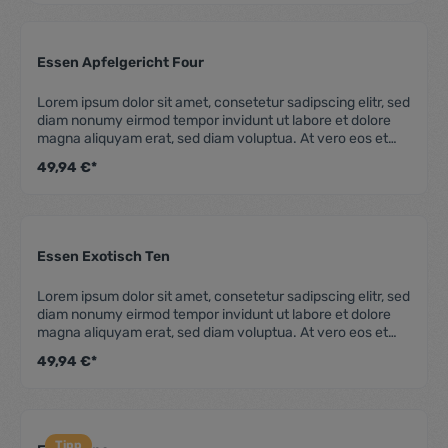
Essen Apfelgericht Four
Durchschnittliche Be
Lorem ipsum dolor sit amet, consetetur sadipscing elitr, sed
diam nonumy eirmod tempor invidunt ut labore et dolore
magna aliquyam erat, sed diam voluptua. At vero eos et
accusam et justo duo dolores et ea rebum. Stet clita kasd
49,94 €*
gubergren, no sea takimata sanctus est Lorem ipsum dolor
sit amet. Lorem ipsum dolor sit amet, consetetur
sadipscing elitr, sed diam nonumy eirmod tempor invidunt
ut labore et dolore magna aliquyam erat, sed diam
voluptua. At vero eos et accusam et justo duo dolores et
Essen Exotisch Ten
ea rebum. Stet clita kasd gubergren, no sea takimata
Durchschnittliche Be
sanctus est Lorem ipsum dolor sit amet.
Lorem ipsum dolor sit amet, consetetur sadipscing elitr, sed
diam nonumy eirmod tempor invidunt ut labore et dolore
magna aliquyam erat, sed diam voluptua. At vero eos et
accusam et justo duo dolores et ea rebum. Stet clita kasd
49,94 €*
gubergren, no sea takimata sanctus est Lorem ipsum dolor
sit amet. Lorem ipsum dolor sit amet, consetetur
sadipscing elitr, sed diam nonumy eirmod tempor invidunt
ut labore et dolore magna aliquyam erat, sed diam
voluptua. At vero eos et accusam et justo duo dolores et
Tipp