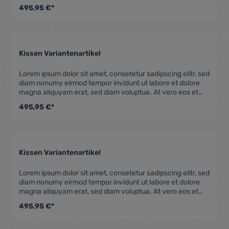
accusam et justo duo dolores et ea rebum. Stet clita kasd
495,95 €*
gubergren, no sea takimata sanctus est Lorem ipsum dolor
sit amet. Lorem ipsum dolor sit amet, consetetur
sadipscing elitr, sed diam nonumy eirmod tempor invidunt
ut labore et dolore magna aliquyam erat, sed diam
voluptua. At vero eos et accusam et justo duo dolores et
Kissen Variantenartikel
ea rebum. Stet clita kasd gubergren, no sea takimata
Durchschnittliche Be
sanctus est Lorem ipsum dolor sit amet.
Lorem ipsum dolor sit amet, consetetur sadipscing elitr, sed
diam nonumy eirmod tempor invidunt ut labore et dolore
magna aliquyam erat, sed diam voluptua. At vero eos et
accusam et justo duo dolores et ea rebum. Stet clita kasd
495,95 €*
gubergren, no sea takimata sanctus est Lorem ipsum dolor
sit amet. Lorem ipsum dolor sit amet, consetetur
sadipscing elitr, sed diam nonumy eirmod tempor invidunt
ut labore et dolore magna aliquyam erat, sed diam
voluptua. At vero eos et accusam et justo duo dolores et
Kissen Variantenartikel
ea rebum. Stet clita kasd gubergren, no sea takimata
Durchschnittliche Be
sanctus est Lorem ipsum dolor sit amet.
Lorem ipsum dolor sit amet, consetetur sadipscing elitr, sed
diam nonumy eirmod tempor invidunt ut labore et dolore
magna aliquyam erat, sed diam voluptua. At vero eos et
accusam et justo duo dolores et ea rebum. Stet clita kasd
495,95 €*
gubergren, no sea takimata sanctus est Lorem ipsum dolor
sit amet. Lorem ipsum dolor sit amet, consetetur
sadipscing elitr, sed diam nonumy eirmod tempor invidunt