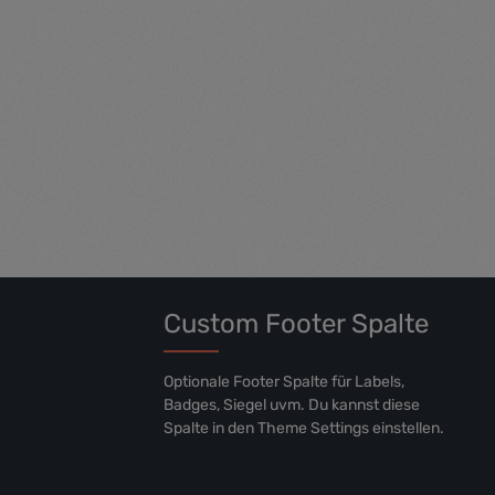
m et justo
voluptua. At vero eos et accusam et justo
ita kasd
duo dolores et ea rebum. Stet clita kasd
ctus est
gubergren, no sea takimata sanctus est
Lorem ipsum dolor sit amet.
Custom Footer Spalte
Optionale Footer Spalte für Labels,
Badges, Siegel uvm. Du kannst diese
Spalte in den Theme Settings einstellen.