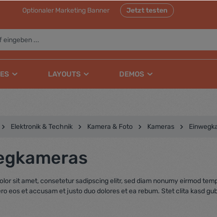
Optionaler Marketing Banner
Jetzt testen
ES
LAYOUTS
DEMOS
Elektronik & Technik
Kamera & Foto
Kameras
Einwegk
egkameras
lor sit amet, consetetur sadipscing elitr, sed diam nonumy eirmod temp
ero eos et accusam et justo duo dolores et ea rebum. Stet clita kasd gu