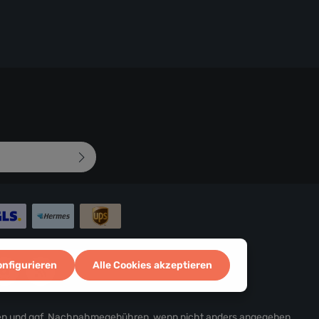
mungen
zur Kenntnis
d bin mit ihnen
 abgebildeten
onfigurieren
Alle Cookies akzeptieren
en
und ggf. Nachnahmegebühren, wenn nicht anders angegeben.