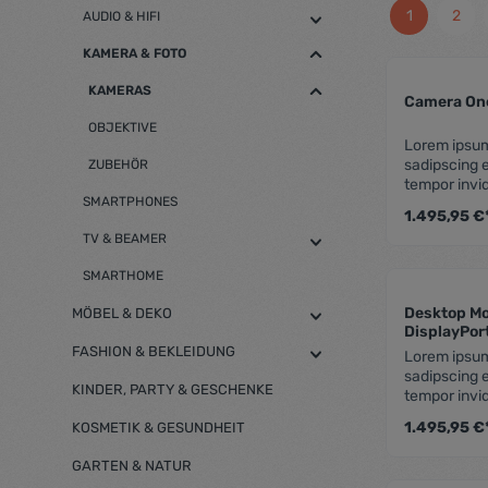
1
2
AUDIO & HIFI
KAMERA & FOTO
KAMERAS
Camera On
OBJEKTIVE
Lorem ipsum
sadipscing 
ZUBEHÖR
tempor invi
SMARTPHONES
aliquyam era
1.495,95 €
eos et accu
TV & BEAMER
rebum. Stet 
takimata sa
SMARTHOME
sit amet. Lo
consetetur s
Desktop Mo
MÖBEL & DEKO
nonumy eirm
DisplayPort
et dolore m
FASHION & BEKLEIDUNG
Lorem ipsum
voluptua. A
sadipscing 
duo dolores 
KINDER, PARTY & GESCHENKE
tempor invi
gubergren, 
aliquyam era
Lorem ipsum
1.495,95 €
KOSMETIK & GESUNDHEIT
eos et accu
rebum. Stet 
GARTEN & NATUR
takimata sa