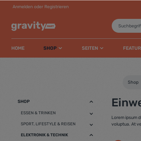
Anmelden
oder
Registrieren
inhalt springen
HOME
SHOP
SEITEN
FEATUR
Shop
Einw
SHOP
ESSEN & TRINKEN
Lorem ipsum do
SPORT, LIFESTYLE & REISEN
voluptua. At v
ELEKTRONIK & TECHNIK