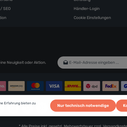
/ SEO
Händler-Login
ion
Cookie Einstellungen
E-Mail-Adresse*
ne Neuigkeit oder Aktion.
Ich habe die
Datenschutzbestim
genommen und die
AGB
gelesen un
einverstanden.
Um weiterzugehen, geben Sie die oben
Zeichen ein*
he Erfahrung bieten zu
Nur technisch notwendige
K
* Alle Preise inkl. gesetzl. Mehrwertsteuer zzgl.
Versandkost