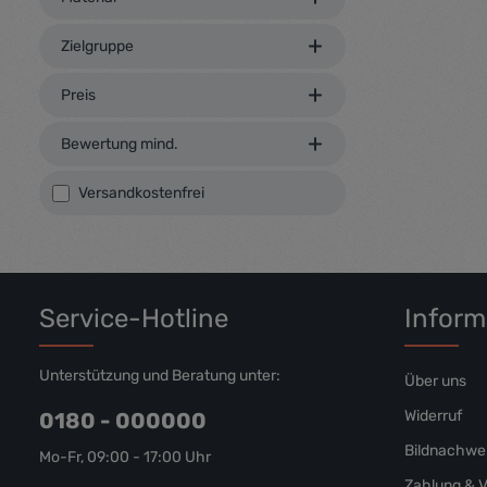
voluptua. A
duo dolores 
Zielgruppe
gubergren, 
Lorem ipsum
Preis
Bewertung mind.
Filter hinzufügen: Versandkostenfrei
Versandkostenfrei
Service-Hotline
Inform
Unterstützung und Beratung unter:
Über uns
Widerruf
0180 - 000000
Bildnachwe
Mo-Fr, 09:00 - 17:00 Uhr
Zahlung & 