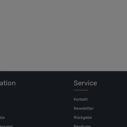
t vero eos et accusam et justo
voluptua. At vero eos et accusa
et ea rebum. Stet clita kasd
duo dolores et ea rebum. Stet cl
no sea takimata sanctus est
gubergren, no sea takimata san
 dolor sit amet.
Lorem ipsum dolor sit amet.
ation
Service
Kontakt
Newsletter
ise
Rückgabe
Versand
Beratung